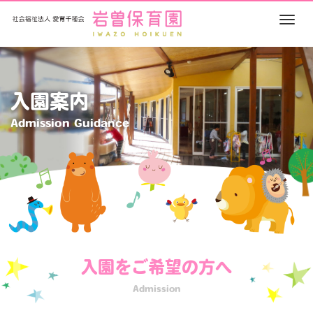
M
e
n
u
入園案内
Admission Guidance
入園をご希望の方へ
Admission