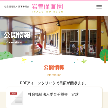
M
e
n
u
公開情報
Information
公開情報
Information
PDFアイコンクリックで書類が開きます。
社会福祉法人愛育千種会 定款